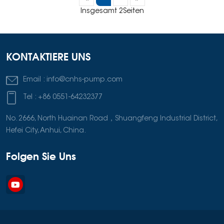
Insgesamt 2Seiten
KONTAKTIERE UNS
Email :
info@cnhs-pump.com
Tel :
+86 0551-64232377
No. 2666, North Huainan Road，Shuangfeng Industrial District,
Hefei City, Anhui, China.
Folgen Sie Uns