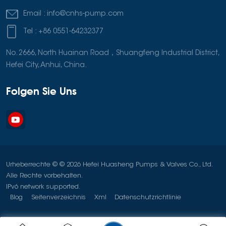
Email :
info@cnhs-pump.com
Tel :
+86 0551-64232377
No. 2666, North Huainan Road，Shuangfeng Industrial District,
Hefei City, Anhui, China.
Folgen Sie Uns
Urheberrechte © © 2026 Hefei Huasheng Pumps & Valves Co., Ltd.
Alle Rechte vorbehalten.
IPv6 network supported.
Blog
Seitenverzeichnis
Xml
Datenschutzrichtlinie