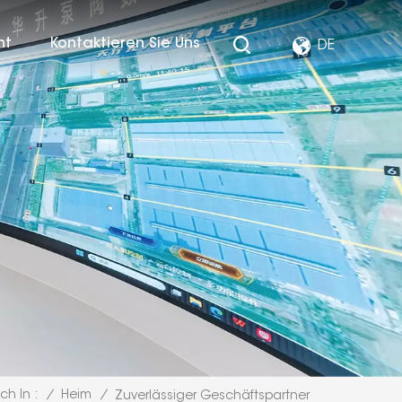
ht
Kontaktieren Sie Uns
DE
/
Heim
/
ch In :
Zuverlässiger Geschäftspartner