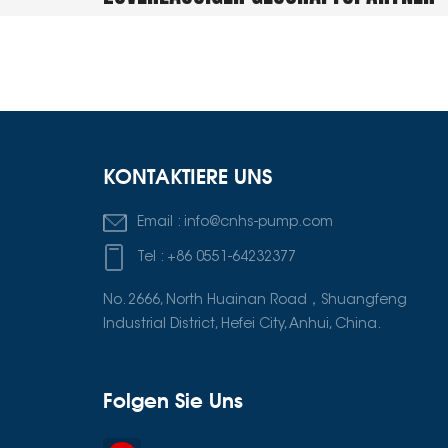
KONTAKTIERE UNS
Email :
info@cnhs-pump.com
Tel :
+86 0551-64232377
No. 2666, North Huainan Road，Shuangfeng
Industrial District, Hefei City, Anhui, China.
Folgen Sie Uns