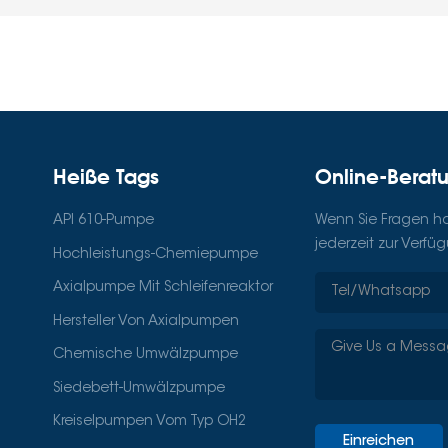
Heiße Tags
Online-Berat
API 610-Pumpe
Wenn Sie Fragen hab
jederzeit zur Verfü
Hochleistungs-Chemiepumpe
Axialpumpe Mit Schleifenreaktor
Hersteller Von Axialpumpen
Chemische Umwälzpumpe
Siedebett-Umwälzpumpe
Kreiselpumpen Vom Typ OH2
Einreichen