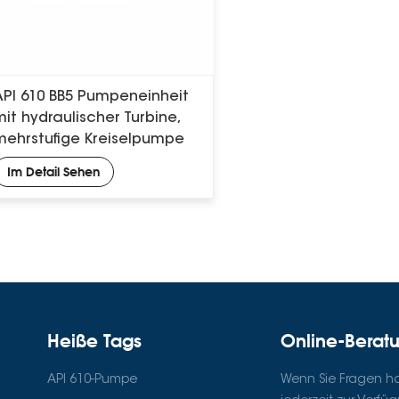
API 610 BB5 Pumpeneinheit
mit hydraulischer Turbine,
mehrstufige Kreiselpumpe
Im Detail Sehen
Heiße Tags
Online-Berat
API 610-Pumpe
Wenn Sie Fragen hab