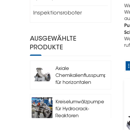
Wi
Wi
Inspektionsroboter
au
Pu
Sc
AUSGEWÄHLTE
We
ru
PRODUKTE
Axiale
Chemikalienflusspumpe
für horizontalen
Kreislaufreaktor
Kreiselumwälzpumpe
für Hydrocrack-
Reaktoren
(Siedepumpe)