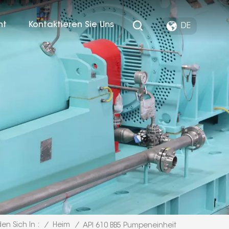
ht
Kontaktieren Sie Uns
DE
/
Heim
/
den Sich In :
API 610 BB5 Pumpeneinheit