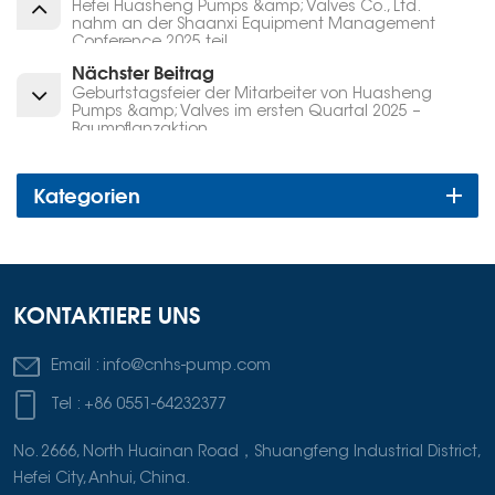
Hefei Huasheng Pumps &amp; Valves Co., Ltd.
nahm an der Shaanxi Equipment Management
Conference 2025 teil
Nächster Beitrag
Geburtstagsfeier der Mitarbeiter von Huasheng
Pumps &amp; Valves im ersten Quartal 2025 –
Baumpflanzaktion
Kategorien
KONTAKTIERE UNS
Email :
info@cnhs-pump.com
Tel :
+86 0551-64232377
No. 2666, North Huainan Road，Shuangfeng Industrial District,
Hefei City, Anhui, China.