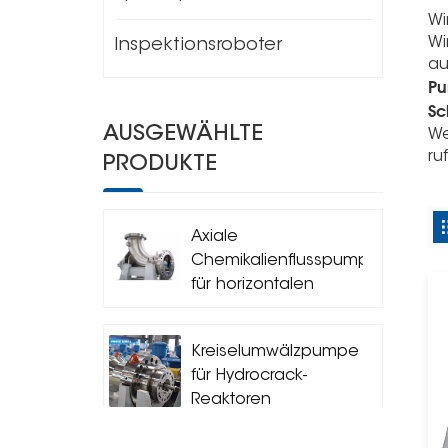
Wi
Wi
Inspektionsroboter
au
Pu
Sc
AUSGEWÄHLTE
We
ru
PRODUKTE
Axiale
Chemikalienflusspumpe
für horizontalen
Kreislaufreaktor
Kreiselumwälzpumpe
für Hydrocrack-
Reaktoren
(Siedepumpe)