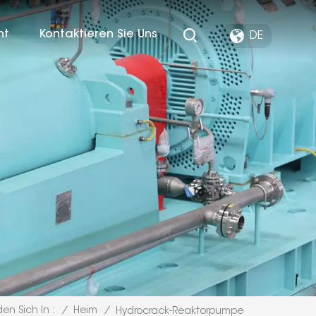
ht
Kontaktieren Sie Uns
DE
/
Heim
/
den Sich In :
Hydrocrack-Reaktorpumpe