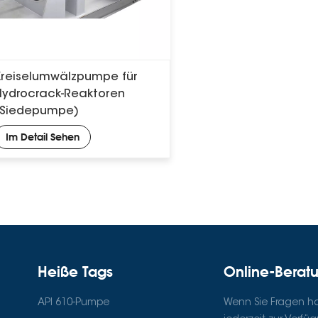
Kreiselumwälzpumpe für
Hydrocrack-Reaktoren
(Siedepumpe)
Im Detail Sehen
Heiße Tags
Online-Berat
API 610-Pumpe
Wenn Sie Fragen hab