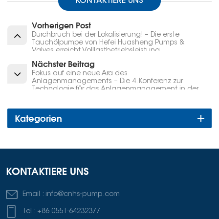
KONTAKTIERE UNS
Vorherigen Post
Durchbruch bei der Lokalisierung! – Die erste
Tauchölpumpe von Hefei Huasheng Pumps &
Valves erreicht Volllastbetriebsleistung
Nächster Beitrag
Fokus auf eine neue Ära des
Anlagenmanagements – Die 4. Konferenz zur
Technologie für das Anlagenmanagement in der
Raffinerie- und Petrochemieindustrie fand
erfolgreich in Hefei statt
Kategorien
KONTAKTIERE UNS
Email :
info@cnhs-pump.com
Tel :
+86 0551-64232377