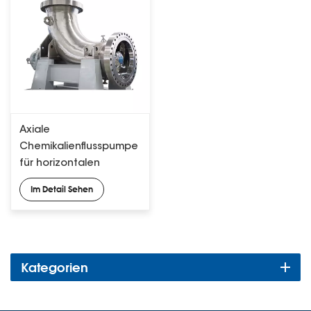
Axiale
Chemikalienflusspumpe
für horizontalen
Kreislaufreaktor
Im Detail Sehen
Kategorien