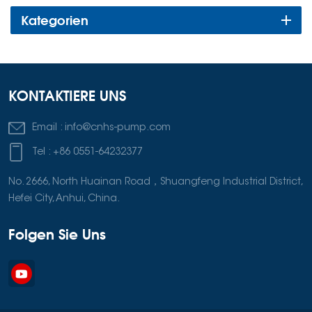
Kategorien
KONTAKTIERE UNS
Email :
info@cnhs-pump.com
Tel :
+86 0551-64232377
No. 2666, North Huainan Road，Shuangfeng Industrial District,
Hefei City, Anhui, China.
Folgen Sie Uns