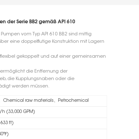
en der Serie BB2 gemäß API 610
Pumpen vom Typ API 610 BB2 sind mittig
über eine doppelflutige Konstruktion mit Lagern
flexibel gekoppelt und auf einer gemeinsamen
rmöglicht die Entfernung der
eb, die Kupplungsnaben oder die
digt werden müssen.
r、Chemical raw materials、Petrochemical
/h (33,000 GPM)
633 ft)
40℉)