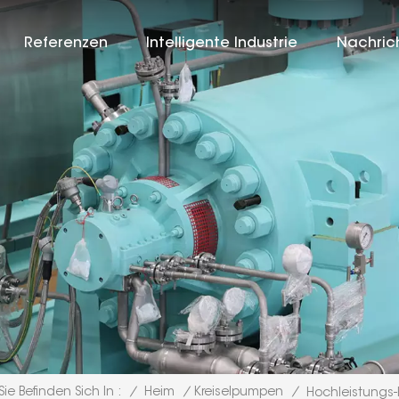
Referenzen
Intelligente Industrie
Nachric
/
Heim
/
Kreiselpumpen
/
Sie Befinden Sich In :
Hochleistungs-