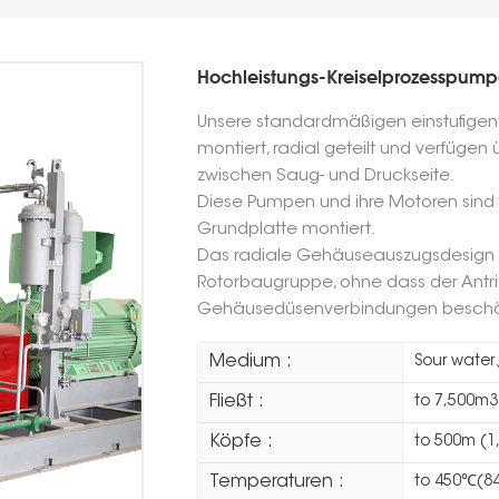
Hochleistungs-Kreiselprozesspump
Unsere standardmäßigen einstufigen 
montiert, radial geteilt und verfügen 
zwischen Saug- und Druckseite.
Diese Pumpen und ihre Motoren sind 
Grundplatte montiert.
Das radiale Gehäuseauszugsdesign e
Rotorbaugruppe, ohne dass der Antri
Gehäusedüsenverbindungen beschä
Medium :
Sour wate
Fließt :
to 7,500m3
Köpfe :
to 500m (1,
Temperaturen :
to 450℃(8