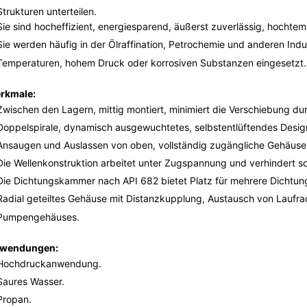
Strukturen unterteilen.
Sie sind hocheffizient, energiesparend, äußerst zuverlässig, hocht
Sie werden häufig in der Ölraffination, Petrochemie und anderen Ind
Temperaturen, hohem Druck oder korrosiven Substanzen eingesetzt.
rkmale:
Zwischen den Lagern, mittig montiert, minimiert die Verschiebung 
Doppelspirale, dynamisch ausgewuchtetes, selbstentlüftendes Desig
Ansaugen und Auslassen von oben, vollständig zugängliche Gehäus
Die Wellenkonstruktion arbeitet unter Zugspannung und verhindert so
Die Dichtungskammer nach API 682 bietet Platz für mehrere Dichtun
Radial geteiltes Gehäuse mit Distanzkupplung, Austausch von Lauf
Pumpengehäuses.
wendungen:
Hochdruckanwendung.
Saures Wasser.
Propan.