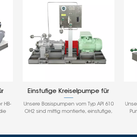
umpe für
Hochleistungs-
der Serie
Kreiselprozesspumpen der
Typ API 610
Unsere standardmäßigen einstufigen
PI 610
Serie BB2 gemäß API 610
 einstufige,
Pumpen vom Typ API 610 BB2 sind
mpen mit
mittig montiert, radial geteilt und
n
verfügen über eine doppelflutige
nd Motor
Konstruktion mit Lagern zwischen