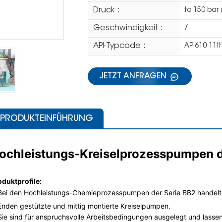
Druck :
to 150 bar 
Geschwindigkeit :
/
API-Typcode :
API610 11t
JETZT ANFRAGEN
PRODUKTEINFÜHRUNG
ochleistungs-Kreiselprozesspumpen d
oduktprofile:
Bei den Hochleistungs-Chemieprozesspumpen der Serie BB2 handelt es
Enden gestützte und mittig montierte Kreiselpumpen.
Sie sind für anspruchsvolle Arbeitsbedingungen ausgelegt und lassen s