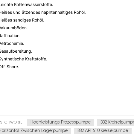
Leichte Kohlenwasserstoffe.
Heißes und ätzendes naphtenhaltiges Rohöl.
Heißes sandiges Rohöl.
Vakuumböden.
Raffination.
Petrochemie.
Gasaufbereitung.
Synthetische Kraftstoffe.
Off-Shore.
Hochleistungs-Prozesspumpe
BB2-Kreiselpump
STICHWORTE :
Horizontal Zwischen Lagerpumpe
BB2 API 610 Kreiselpumpe