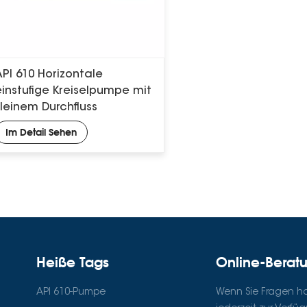
API 610 Horizontale
einstufige Kreiselpumpe mit
kleinem Durchfluss
Im Detail Sehen
Heiße Tags
Online-Berat
API 610-Pumpe
Wenn Sie Fragen hab