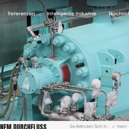
Referenzen
Intelligente Industrie
Nachric
EINEM DURCHFLUSS
/
Heim
Sie Befinden Sich In :