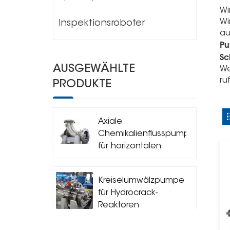
Wi
Wi
Inspektionsroboter
au
Pu
Sc
AUSGEWÄHLTE
We
ru
PRODUKTE
Axiale
Chemikalienflusspumpe
für horizontalen
Kreislaufreaktor
Kreiselumwälzpumpe
für Hydrocrack-
Reaktoren
(Siedepumpe)