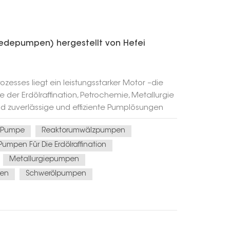
depumpen) hergestellt von Hefei
rozesses liegt ein leistungsstarker Motor –die
 der Erdölraffination, Petrochemie, Metallurgie
d zuverlässige und effiziente Pumplösungen
htiges Gerät ist die Reaktorumwälzpumpe, in
 Pumpe
Reaktorumwälzpumpen
mpe“ bekannt, ein Schlüsselfaktor bei der
aubere Kraftstoffe. Hefei Huasheng Pumps &
Pumpen Für Die Erdölraffination
nsiver technologischer Forschung und
Metallurgiepumpen
en und verfolgt dabei den Weg der
pen
Schwerölpumpen
inzigartigkeit und Innovation. Wir haben
 Importsubstitutionsprodukten entwickelt,
 Axialpumpen für Kreislaufreaktoren, und
Engpässe in der Strömungstechnik der