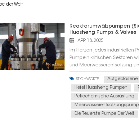
pe der Welt
Reaktorumwälzpumpen (Sie
Huasheng Pumps & Valves
APR 18, 2025
Im Herzen jedes industriellen P
PumpeIn kritischen Sektoren wie
und Meerwasserentsalzung sin
unverzichtbar. Ein solches wic
Aufgeblasene
STICHWORTE :
der Branche auch als „Siedepu
Umwandlung von Schweröl in s
Hefei Huasheng Pumpen
Valves Co., Ltd. hat sich inte
Petrochemische Ausrüstung
Produktentwicklung verschrieb
Meerwasserentsalzungspum
Spezialisierung, Verfeinerung, E
Die Teuerste Pumpe Der Welt
eigenständig über 40 Arten von
darunter Hydraulikturbinen und
beseitigen damit die größten 