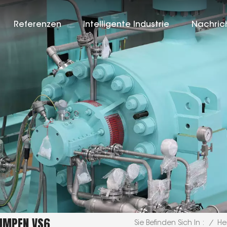
Referenzen
Intelligente Industrie
Nachric
PUMPEN VS6
/
He
Sie Befinden Sich In :