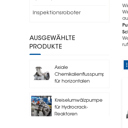
Wi
Wi
Inspektionsroboter
au
Pu
Sc
AUSGEWÄHLTE
We
ru
PRODUKTE
Axiale
Chemikalienflusspumpe
für horizontalen
Kreislaufreaktor
Kreiselumwälzpumpe
für Hydrocrack-
Reaktoren
(Siedepumpe)