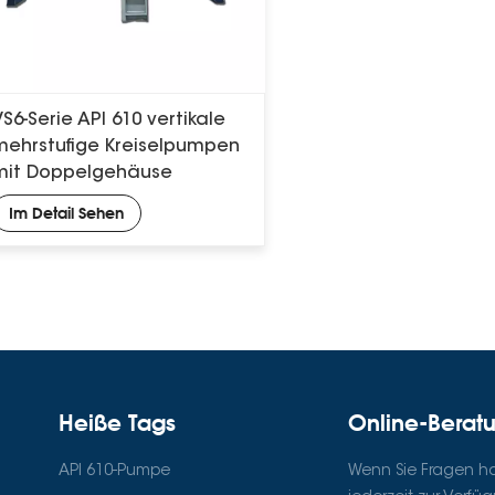
VS6-Serie API 610 vertikale
mehrstufige Kreiselpumpen
mit Doppelgehäuse
Im Detail Sehen
Heiße Tags
Online-Berat
API 610-Pumpe
Wenn Sie Fragen hab