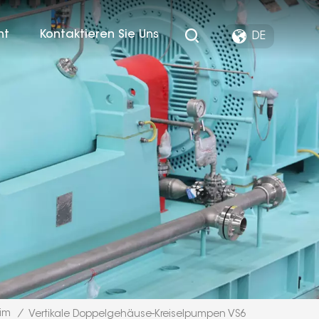
ht
Kontaktieren Sie Uns
DE
im
/
Vertikale Doppelgehäuse-Kreiselpumpen VS6