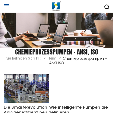
CHEMIEPROZESSPUMPEN – ANSI, ISO
Sie Befinden Sich In :
/
Heim
/
Chemieprozesspumpen –
ANSI, ISO
Die Smart-Revolution: Wie intelligente Pumpen die
Anlageneffizienz neu definieren