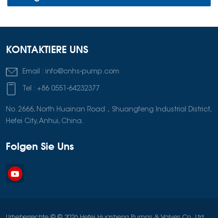
KONTAKTIERE UNS
Email :
info@cnhs-pump.com
Tel :
+86 0551-64232377
No. 2666, North Huainan Road，Shuangfeng Industrial District,
Hefei City, Anhui, China.
Folgen Sie Uns
Urheberrechte © © 2026 Hefei Huasheng Pumps & Valves Co., Ltd.